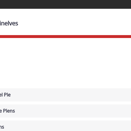
inelves
l Ple
e Plens
ns