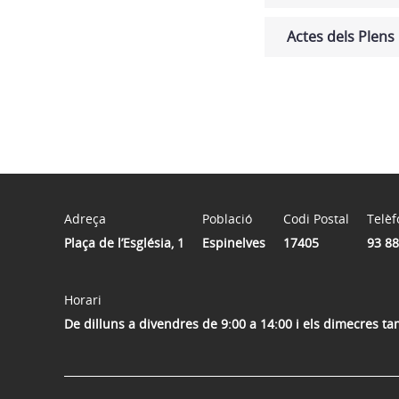
Actes dels Plens
Adreça
Població
Codi Postal
Telèf
Plaça de l’Església, 1
Espinelves
17405
93 88
Horari
De dilluns a divendres de 9:00 a 14:00 i els dimecres t